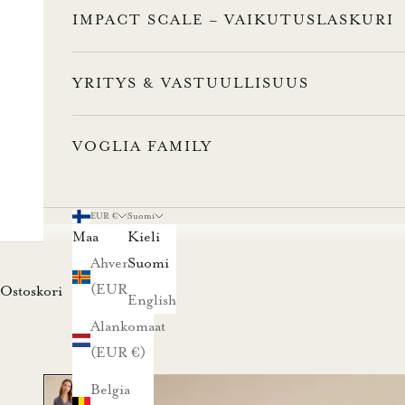
IMPACT SCALE – VAIKUTUSLASKURI
YRITYS & VASTUULLISUUS
VOGLIA FAMILY
L
u
EUR €
Suomi
Maa
Kieli
n
Ahvenanmaa
Suomi
(EUR €)
Ostoskori
a
English
Alankomaat
s
(EUR €)
t
Belgia