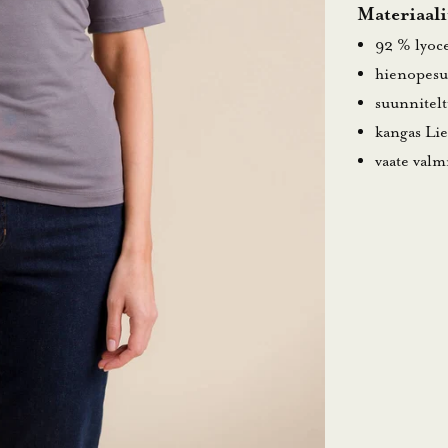
Materiaali
92 % lyoce
hienopesu
suunnitel
kangas Lie
vaate valmi