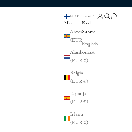
Kirjaudu sisään
Haku
Ostoskori
EUR €
Suomi
Maa
Kieli
Ahvenanmaa
Suomi
(EUR €)
English
Alankomaat
(EUR €)
Belgia
(EUR €)
Espanja
(EUR €)
Irlanti
(EUR €)