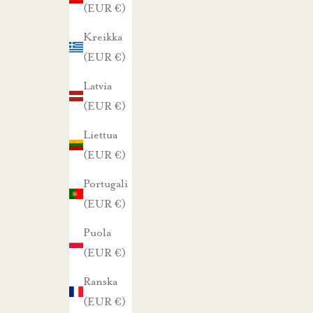
(EUR €)
t
a
Kreikka
r
(EUR €)
j
Latvia
o
(EUR €)
u
Liettua
k
(EUR €)
s
i
Portugali
s
(EUR €)
t
Puola
a
(EUR €)
m
m
Ranska
e
(EUR €)