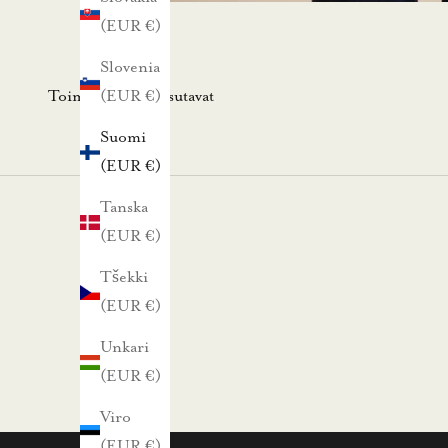
s
(EUR €)
k
i
Slovenia
r
Toimitus- ja maksutavat
(EUR €)
j
Suomi
e
(EUR €)
e
m
Tanska
m
(EUR €)
e
Tšekki
.
(EUR €)
N
Unkari
ä
(EUR €)
i
n
Viro
s
(EUR €)