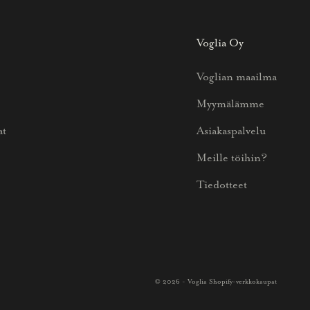
Voglia Oy
Voglian maailma
Myymälämme
at
Asiakaspalvelu
Meille töihin?
Tiedotteet
© 2026 - Voglia Shopify-verkkokaupat