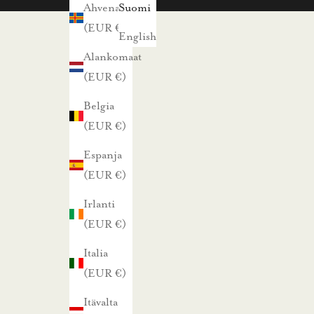
s
Ahvenanmaa
Suomi
i
(EUR €)
English
s
Alankomaat
t
(EUR €)
a
Belgia
j
(EUR €)
a
p
Espanja
a
(EUR €)
r
Irlanti
h
(EUR €)
a
i
Italia
s
(EUR €)
t
Itävalta
a