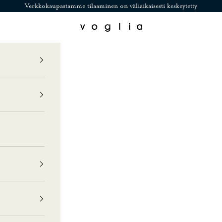
Verkkokaupastamme tilaaminen on väliaikaisesti keskeytetty
Voglia