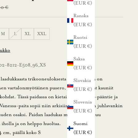
(EUR €)
a
aali hinta
00 €
Ranska
(EUR €)
M
L
XL
XXL
Ruotsi
(EUR €)
lukko
Saksa
 02-8212-E508_96_XS
(EUR €)
 laadukkaasta trikooneuloksesta tehty Vanessa on
Slovakia
en vartalonmyötäinen pusero, jota koristavat kauniit
(EUR €)
skohdat. Tässä paidassa on kietaisumallinen v-pääntie ja
Slovenia
 Vanessa-paita sopii niin arkisiin hetkiin kuin juhlavankin
(EUR €)
uden osaksi. Paidan laadukas materiaali tuntuu
ä iholla ja on helppo huoltaa.
Suomi
4 cm, päällä koko S
(EUR €)