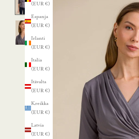
a
(EUR €)
Espanja
1
(EUR €)
0
Irlanti
%
(EUR €)
a
Italia
(EUR €)
l
Itävalta
e
(EUR €)
n
Kreikka
(EUR €)
n
Latvia
u
(EUR €)