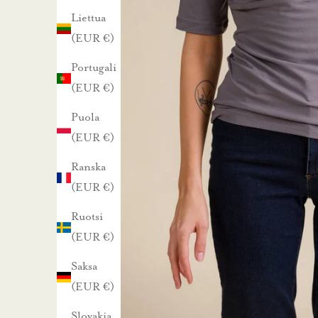
s
Liettua
t
(EUR €)
i
Portugali
l
(EUR €)
a
a
Puola
m
(EUR €)
a
Ranska
l
(EUR €)
l
Ruotsi
a
(EUR €)
u
u
Saksa
t
(EUR €)
i
Slovakia