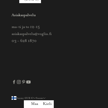
a
a
Asiakaspalvelu
t
t
ma-ti ja to 12-15
i
asiakaspalvelu@voglia.fi
e
03 – 628 1870
t
o
a
u
u
t
u
u
Suomi (EUR €)
Suomi
k
Maa
Kieli