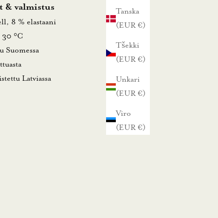
t & valmistus
Tanska
ll, 8 % elastaani
(EUR €)
 30 °C
Tšekki
tu Suomessa
(EUR €)
ttuasta
stettu Latviassa
Unkari
(EUR €)
Viro
(EUR €)