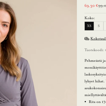
Alennushint
Norm
69,30 €
99,
Koko:
XS
S
Kokotau
Tuotekoodi:
Pehmeästä ja
monikäyttöin
laskosyksityi
lyhyet hihat.
asukokonaisu
miellyttävält
Rita on 17