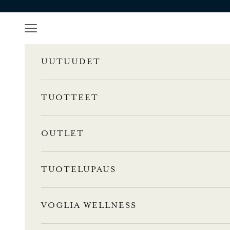
Siirry sisältöön
Valikko
UUTUUDET
TUOTTEET
OUTLET
TUOTELUPAUS
VOGLIA WELLNESS