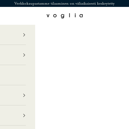
Verkkokaupastamme tilaaminen on väliaikaisesti keskeytetty
Voglia