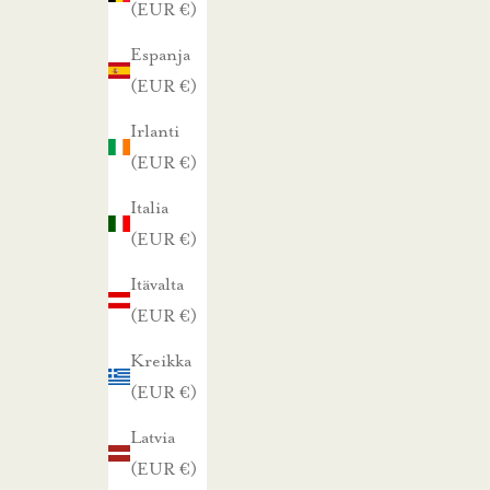
(EUR €)
a
p
Espanja
a
(EUR €)
r
Irlanti
h
(EUR €)
a
i
Italia
s
(EUR €)
t
Itävalta
a
(EUR €)
t
a
Kreikka
r
(EUR €)
j
Latvia
o
(EUR €)
u