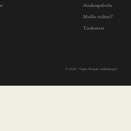
at
Asiakaspalvelu
Meille töihin?
Tiedotteet
© 2026 - Voglia Shopify-verkkokaupat