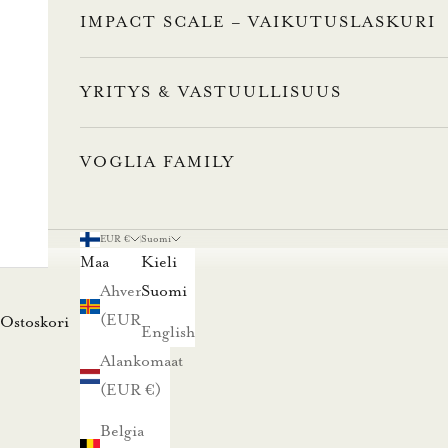
IMPACT SCALE – VAIKUTUSLASKURI
L
u
YRITYS & VASTUULLISUUS
n
a
VOGLIA FAMILY
s
EUR €
Suomi
t
Maa
Kieli
a
Ahvenanmaa
Suomi
(EUR €)
Ostoskori
English
1
Alankomaat
0
(EUR €)
%
Belgia