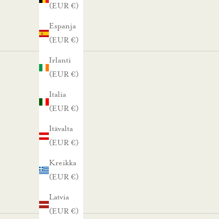
(EUR €)
a
Espanja
l
(EUR €)
e
Irlanti
n
(EUR €)
n
Italia
(EUR €)
u
Itävalta
s
(EUR €)
t
Kreikka
i
(EUR €)
l
Latvia
a
(EUR €)
a