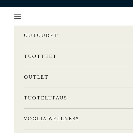
Siirry sisältöön
Valikko
UUTUUDET
TUOTTEET
OUTLET
TUOTELUPAUS
VOGLIA WELLNESS