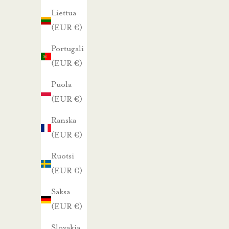
m
Liettua
a
(EUR €)
l
Portugali
l
(EUR €)
a
u
Puola
u
(EUR €)
t
Ranska
i
(EUR €)
s
Ruotsi
k
(EUR €)
i
r
Saksa
j
(EUR €)
e
Slovakia