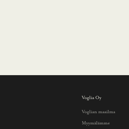
Voglia Oy
Voglian maailma
Myymälämme