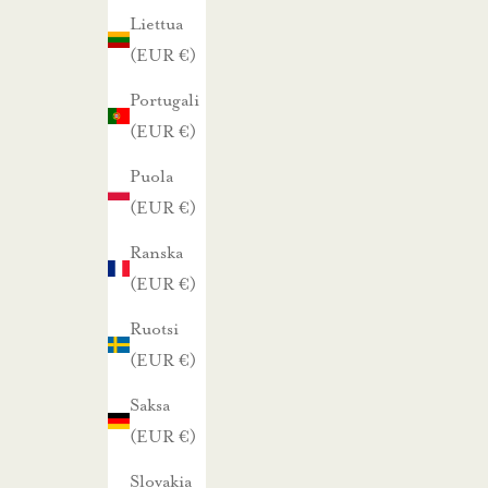
Liettua
k
(EUR €)
s
i
Portugali
s
(EUR €)
t
Puola
a
(EUR €)
m
m
Ranska
e
(EUR €)
.
Ruotsi
(EUR €)
TILAA UUTISKIRJE
Saksa
(EUR €)
Slovakia