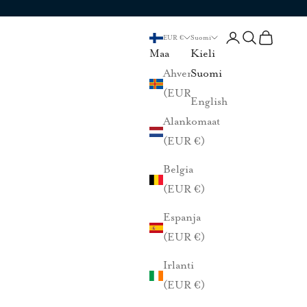
Kirjaudu sisään
Haku
Ostoskori
EUR €
Suomi
Maa
Kieli
Ahvenanmaa
Suomi
(EUR €)
English
Alankomaat
(EUR €)
Belgia
(EUR €)
Espanja
(EUR €)
Irlanti
(EUR €)