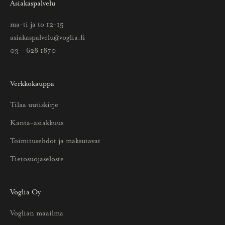
Asiakaspalvelu
t
t
ma-ti ja to 12-15
i
asiakaspalvelu@voglia.fi
e
03 – 628 1870
t
o
Verkkokauppa
a
u
Tilaa uutiskirje
u
Kanta-asiakkuus
t
u
Toimitusehdot ja maksutavat
u
Tietosuojaseloste
k
s
i
Voglia Oy
s
Voglian maailma
t