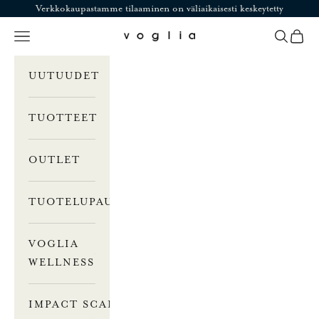
Siirry sisältöön
Verkkokaupastamme tilaaminen on väliaikaisesti keskeytetty
Valikko
Haku
Ostosk
Voglia
UUTUUDET
TUOTTEET
OUTLET
TUOTELUPAUS
VOGLIA
WELLNESS
IMPACT SCALE –