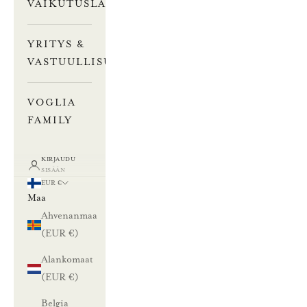
VAIKUTUSLASKURI
YRITYS &
VASTUULLISUUS
VOGLIA
FAMILY
KIRJAUDU
SISÄÄN
EUR €
Maa
Ahvenanmaa
(EUR €)
Alankomaat
(EUR €)
Belgia