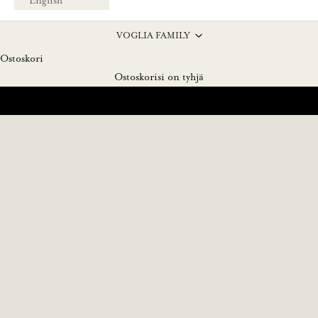
English
VOGLIA FAMILY
Ostoskori
Klassikot
THE WORKWEAR EDIT
Ostoskorisi on tyhjä
OSTA NYT >