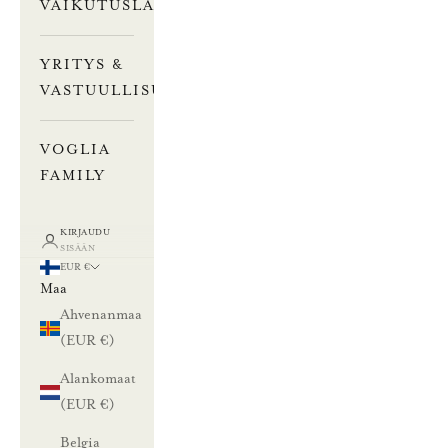
VAIKUTUSLASKURI
YRITYS &
VASTUULLISUUS
VOGLIA
FAMILY
KIRJAUDU
SISÄÄN
EUR €
Maa
Ahvenanmaa
(EUR €)
Alankomaat
(EUR €)
Belgia