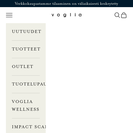
Siirry sisältöön
Verkkokaupastamme tilaaminen on väliaikaisesti keskeytetty
Valikko
Haku
Ostosk
Voglia
UUTUUDET
TUOTTEET
OUTLET
TUOTELUPAUS
VOGLIA
WELLNESS
IMPACT SCALE –