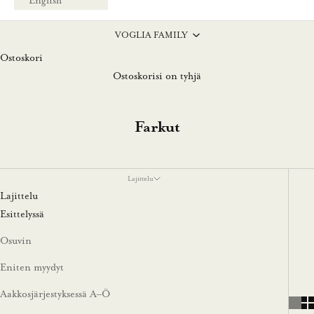
English
VOGLIA FAMILY
Ostoskori
Ostoskorisi on tyhjä
Farkut
Lajittelu
Lajittelu
Esittelyssä
Osuvin
Eniten myydyt
Aakkosjärjestyksessä A–Ö