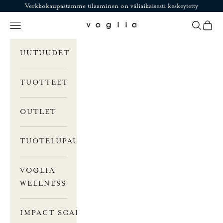
Siirry sisältöön
Verkkokaupastamme tilaaminen on väliaikaisesti keskeytetty
Valikko
Haku
Ostosk
Voglia
UUTUUDET
TUOTTEET
OUTLET
TUOTELUPAUS
VOGLIA
WELLNESS
IMPACT SCALE –