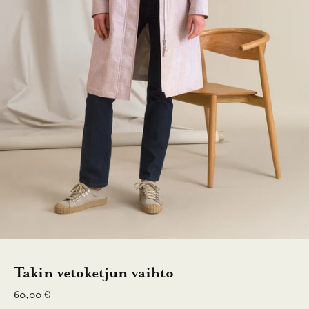
a
1
0
%
a
l
e
n
n
u
Takin vetoketjun vaihto
s
Alennushinta
60,00 €