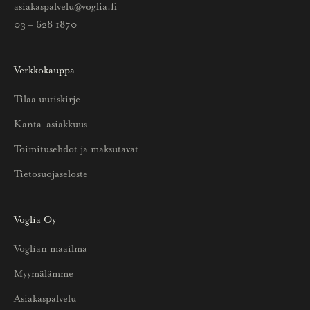
asiakaspalvelu@voglia.fi
e
03 – 628 1870
t
o
Verkkokauppa
a
u
Tilaa uutiskirje
u
Kanta-asiakkuus
t
u
Toimitusehdot ja maksutavat
u
Tietosuojaseloste
k
s
i
Voglia Oy
s
Voglian maailma
t
a
Myymälämme
j
Asiakaspalvelu
a