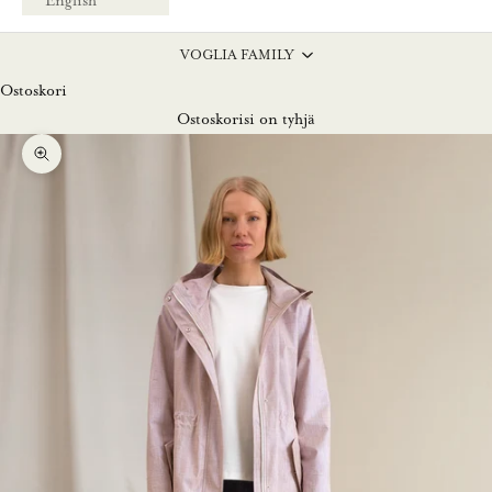
English
VOGLIA FAMILY
Ostoskori
Ostoskorisi on tyhjä
Lähennä
L
u
n
a
s
t