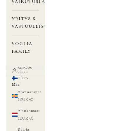
VAIKUTUSLASKURI
YRITYS &
VASTUULLISUUS
VOGLIA
FAMILY
KIRJAUDU
SISÄÄN
EUR €
Maa
Ahvenanmaa
(EUR €)
Alankomaat
(EUR €)
Belgia