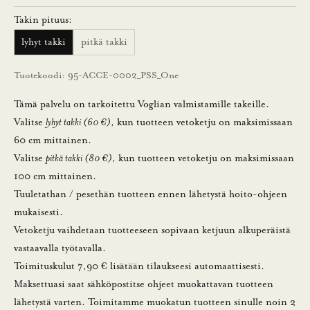
t
Takin pituus:
i
lyhyt takki
pitkä takki
l
a
Tuotekoodi: 95-ACCE-0002_PSS_One
a
m
Tämä palvelu on tarkoitettu Voglian valmistamille takeille.
a
Valitse
lyhyt takki (60 €)
, kun tuotteen vetoketju on maksimissaan
l
60 cm mittainen.
l
Valitse
pitkä takki (80 €)
, kun tuotteen vetoketju on maksimissaan
a
100 cm mittainen.
u
Tuuletathan / pesethän tuotteen ennen lähetystä hoito-ohjeen
u
mukaisesti.
t
Vetoketju vaihdetaan tuotteeseen sopivaan ketjuun alkuperäistä
i
vastaavalla työtavalla.
s
Toimituskulut 7,90 € lisätään tilaukseesi automaattisesti.
k
Maksettuasi saat sähköpostitse ohjeet muokattavan tuotteen
i
lähetystä varten. Toimitamme muokatun tuotteen sinulle noin 2