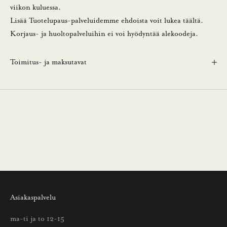
r
viikon kuluessa.
j
Lisää Tuotelupaus-palveluidemme ehdoista voit lukea
täältä
.
e
Korjaus- ja huoltopalveluihin ei voi hyödyntää alekoodeja.
e
m
Toimitus- ja maksutavat
m
e
.
N
ä
i
n
s
a
a
Asiakaspalvelu
t
t
ma-ti ja to 12-15
i