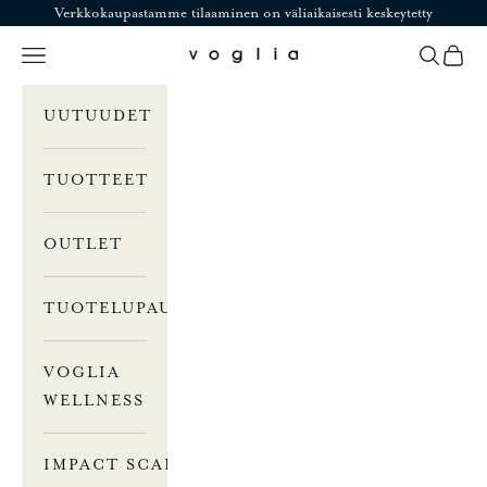
Siirry sisältöön
Verkkokaupastamme tilaaminen on väliaikaisesti keskeytetty
Valikko
Haku
Ostosk
Voglia
UUTUUDET
TUOTTEET
OUTLET
TUOTELUPAUS
VOGLIA
WELLNESS
IMPACT SCALE –