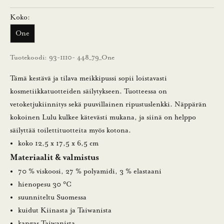
l
Koko:
a
One
a
m
Tuotekoodi: 93-1110- 448_79_One
a
l
Tämä kestävä ja tilava meikkipussi sopii loistavasti
l
kosmetiikkatuotteiden säilytykseen. Tuotteessa on
a
vetoketjukiinnitys sekä puuvillainen ripustuslenkki. Näppärän
u
kokoinen Lulu kulkee kätevästi mukana, ja siinä on helppo
u
säilyttää toilettituotteita myös kotona.
t
koko 12,5 x 17,5 x 6,5 cm
i
Materiaalit & valmistus
s
70 % viskoosi, 27 % polyamidi, 3 % elastaani
k
hienopesu 30 °C
i
suunniteltu Suomessa
r
kuidut Kiinasta ja Taiwanista
j
kangas Taiwanista