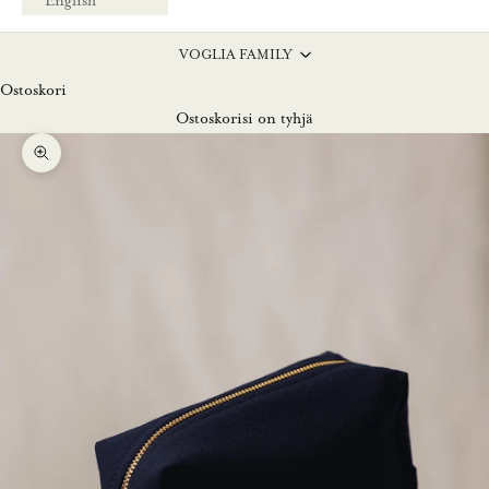
English
VOGLIA FAMILY
Ostoskori
Ostoskorisi on tyhjä
Lähennä
L
u
n
a
s
t
a