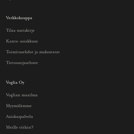
t
o
Verkkokauppa
a
u
Tilaa uutiskirje
u
Kanta-asiakkuus
t
u
Toimitusehdot ja maksutavat
u
Tietosuojaseloste
k
s
i
Voglia Oy
s
Voglian maailma
t
a
Myymälämme
j
Asiakaspalvelu
a
p
Meille töihin?