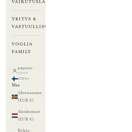
VAIKUTUSLASKURI
YRITYS &
VASTUULLISUUS
VOGLIA
FAMILY
KIRJAUDU
SISÄÄN
EUR €
Maa
Ahvenanmaa
(EUR €)
Alankomaat
(EUR €)
Belgia