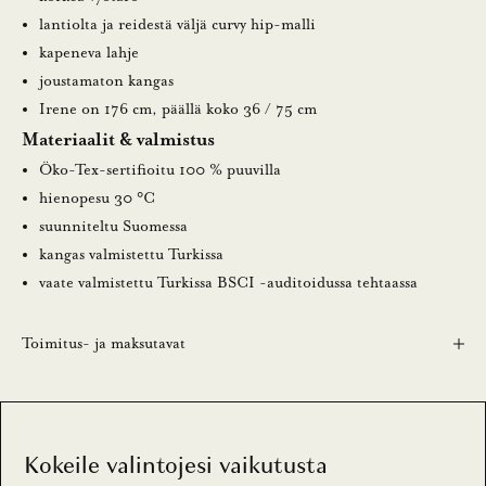
a
lantiolta ja reidestä väljä curvy hip-malli
l
kapeneva lahje
joustamaton kangas
e
Irene on 176 cm, päällä koko 36 / 75 cm
n
Materiaalit & valmistus
n
Öko-Tex-sertifioitu 100 % puuvilla
hienopesu 30 °C
u
suunniteltu Suomessa
s
kangas valmistettu Turkissa
vaate valmistettu Turkissa BSCI -auditoidussa tehtaassa
t
i
Toimitus- ja maksutavat
l
a
a
m
Kokeile valintojesi vaikutusta
a