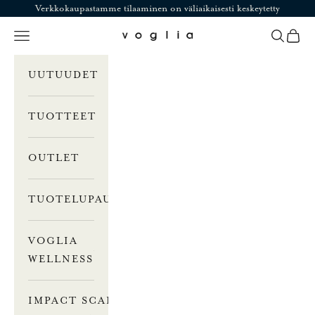
Siirry sisältöön
Verkkokaupastamme tilaaminen on väliaikaisesti keskeytetty
Valikko
Haku
Ostosk
Voglia
UUTUUDET
TUOTTEET
OUTLET
TUOTELUPAUS
VOGLIA
WELLNESS
IMPACT SCALE –