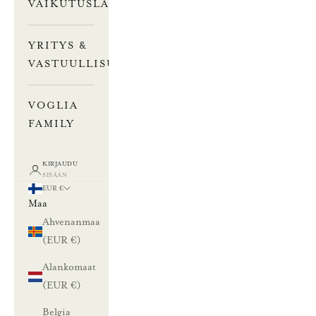
VAIKUTUSLASKURI
YRITYS &
VASTUULLISUUS
VOGLIA
FAMILY
KIRJAUDU
SISÄÄN
EUR €
Maa
Ahvenanmaa
(EUR €)
Alankomaat
(EUR €)
Belgia