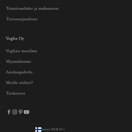
u
Toimitusehdot ja maksutavat
u
Tietosuojaseloste
k
s
i
Voglia Oy
s
Voglian maailma
t
a
Myymälämme
j
Asiakaspalvelu
a
p
Meille töihin?
a
Tiedotteet
r
h
a
i
s
Suomi (EUR €)