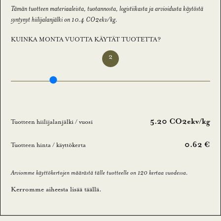
l
Tämän tuotteen materiaaleista, tuotannosta, logistiikasta ja arvioidusta käytöstä
l
syntynyt hiilijalanjälki on 10.4 CO2ekv/kg.
a
KUINKA MONTA VUOTTA KÄYTÄT TUOTETTA?
u
u
2
t
i
s
k
i
5.20 CO2ekv/kg
Tuotteen hiilijalanjälki / vuosi
r
j
0.62 €
Tuotteen hinta / käyttökerta
e
e
Arviomme käyttökertojen määrästä tälle tuotteelle on 120 kertaa vuodessa.
m
Kerromme aiheesta lisää
täällä
.
m
e
.