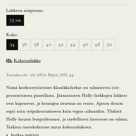
Lahkeen sisäpituus:
L
75 cm
u
Koko:
n
34
36
38
40
42
44
46
48
50
a
Kokotaulukko
s
Tuotekoodi: 06-2872-B922_76D_34
t
Nämä korkeavyötäröiset klassikkofarkut on valmistettu 100-
a
prosenttisesta puuvillasta. Jäänsinisten Holly-farkkujen lahkeet
1
ovat kapenevat, ja housujen istuvuus on rento. Ajaton denim
sopii niin työpukeutumiseen kuin vapaa-aikaankin. Yhdistä
0
Holly-housut lempiyläosaasi, ja täydellinen luottoasu on valmis.
%
Tarkista tuotekohtaiset mitat kokotaulukosta.
korkea vyötärö