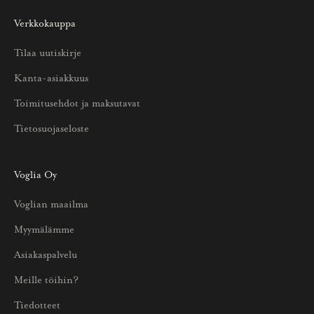
o
Verkkokauppa
a
u
Tilaa uutiskirje
u
Kanta-asiakkuus
t
u
Toimitusehdot ja maksutavat
u
Tietosuojaseloste
k
s
i
Voglia Oy
s
Voglian maailma
t
a
Myymälämme
j
Asiakaspalvelu
a
p
Meille töihin?
a
Tiedotteet