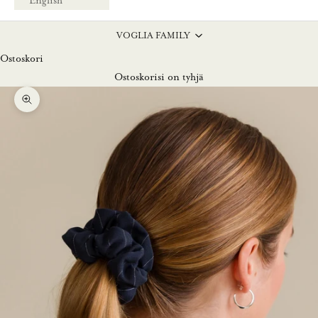
English
VOGLIA FAMILY
Ostoskori
Ostoskorisi on tyhjä
Lähennä
L
u
n
a
s
t
a