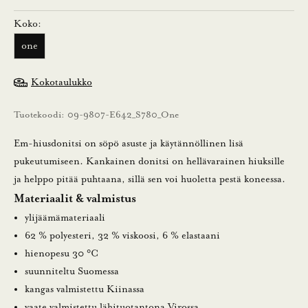
a
Koko:
a
one
m
a
Kokotaulukko
l
l
Tuotekoodi: 09-9807-E642_S780_One
a
u
Em-hiusdonitsi on söpö asuste ja käytännöllinen lisä
u
pukeutumiseen. Kankainen donitsi on hellävarainen hiuksille
t
ja helppo pitää puhtaana, sillä sen voi huoletta pestä koneessa.
i
Materiaalit & valmistus
s
ylijäämämateriaali
k
62 % polyesteri, 32 % viskoosi, 6 % elastaani
i
hienopesu 30 °C
r
suunniteltu Suomessa
j
kangas valmistettu Kiinassa
e
vaate valmistettu lähituotantona Virossa