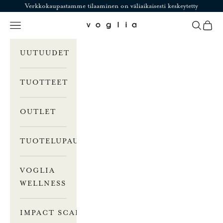
Siirry sisältöön
Verkkokaupastamme tilaaminen on väliaikaisesti keskeytetty
Valikko
Haku
Ostosk
Voglia
UUTUUDET
TUOTTEET
OUTLET
TUOTELUPAUS
VOGLIA
WELLNESS
IMPACT SCALE –