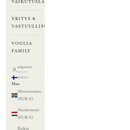
VAIKUTUSLASKURI
YRITYS &
VASTUULLISUUS
VOGLIA
FAMILY
KIRJAUDU
SISÄÄN
EUR €
Maa
Ahvenanmaa
(EUR €)
Alankomaat
(EUR €)
Belgia