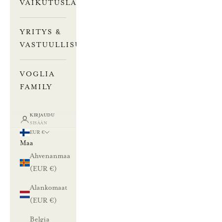
VAIKUTUSLASKURI
YRITYS &
VASTUULLISUUS
VOGLIA
FAMILY
KIRJAUDU
SISÄÄN
EUR €
Maa
Ahvenanmaa
(EUR €)
Alankomaat
(EUR €)
Belgia