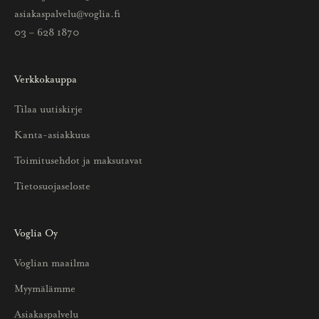
i
asiakaspalvelu@voglia.fi
e
03 – 628 1870
t
o
Verkkokauppa
a
u
Tilaa uutiskirje
u
Kanta-asiakkuus
t
u
Toimitusehdot ja maksutavat
u
Tietosuojaseloste
k
s
i
Voglia Oy
s
Voglian maailma
t
a
Myymälämme
j
Asiakaspalvelu