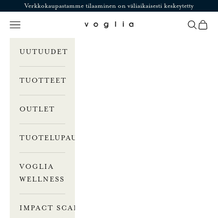
Siirry sisältöön
Verkkokaupastamme tilaaminen on väliaikaisesti keskeytetty
Valikko
Haku
Ostosk
Voglia
UUTUUDET
TUOTTEET
OUTLET
TUOTELUPAUS
VOGLIA
WELLNESS
IMPACT SCALE –