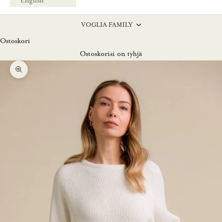
English
VOGLIA FAMILY
Ostoskori
Ostoskorisi on tyhjä
Lähennä
L
u
n
a
s