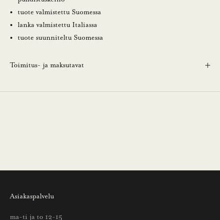
r
tuote valmistettu Suomessa
j
lanka valmistettu Italiassa
e
tuote suunniteltu Suomessa
e
m
Toimitus- ja maksutavat
m
e
.
N
ä
i
n
s
a
a
Asiakaspalvelu
t
t
ma-ti ja to 12-15