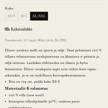
t
Koko:
i
XS/S
M/L
XL/XXL
l
a
Kokotaulukko
a
m
Tuotekoodi: 07-1440-M121_1200_XL/XXL
a
l
Elinor-neuleen malli on ajaton ja väljä. Tässä pehmeästä 100 %
l
villasta valmistetussa neulepuserossa on klassinen o-pääntie ja
a
väljä istuvuus. Laadukas ribbineulos on ilmava ja hyvin
u
lämmittävä. Elinor-neulepaita sopii niin töihin kuin vapaa-
u
aikaankin, ja se on täydellinen kerrospukeutumiseen.
t
Rita on 174 cm, päällä koko XS/S
i
Materiaalit & valmistus
s
100 % villa (new wool)
k
hienopesu villaohjelmalla 30°C, tuuletus paras
i
puhdistuskeino