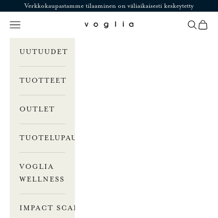
Siirry sisältöön
Verkkokaupastamme tilaaminen on väliaikaisesti keskeytetty
Valikko
Haku
Ostosk
Voglia
UUTUUDET
TUOTTEET
OUTLET
TUOTELUPAUS
VOGLIA
WELLNESS
IMPACT SCALE –