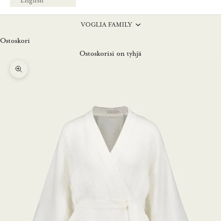
English
VOGLIA FAMILY
Ostoskori
Ostoskorisi on tyhjä
Lähennä
L