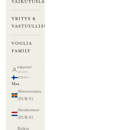
VAIKUTUSLASKURI
YRITYS &
VASTUULLISUUS
VOGLIA
FAMILY
KIRJAUDU
SISÄÄN
EUR €
Maa
Ahvenanmaa
(EUR €)
Alankomaat
(EUR €)
Belgia