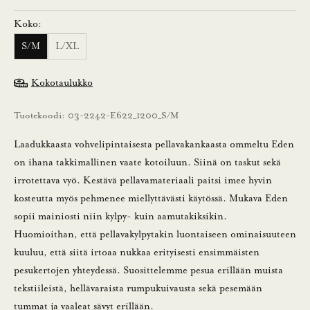
n
Koko:
n
S/M
L/XL
u
Kokotaulukko
s
Tuotekoodi: 03-2242-E622_1200_S/M
t
i
Laadukkaasta vohvelipintaisesta pellavakankaasta ommeltu Eden
l
on ihana takkimallinen vaate kotoiluun. Siinä on taskut sekä
a
irrotettava vyö. Kestävä pellavamateriaali paitsi imee hyvin
a
kosteutta myös pehmenee miellyttävästi käytössä. Mukava Eden
m
sopii mainiosti niin kylpy- kuin aamutakiksikin.
a
Huomioithan, että pellavakylpytakin luontaiseen ominaisuuteen
l
kuuluu, että siitä irtoaa nukkaa erityisesti ensimmäisten
l
pesukertojen yhteydessä. Suosittelemme pesua erillään muista
a
tekstiileistä, hellävaraista rumpukuivausta sekä pesemään
u
tummat ja vaaleat sävyt erillään.