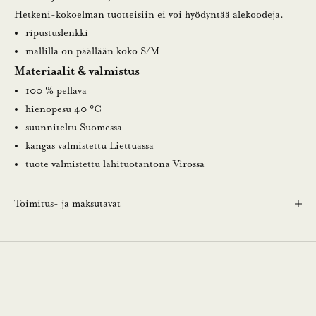
u
Hetkeni-kokoelman tuotteisiin ei voi hyödyntää alekoodeja.
t
ripustuslenkki
i
mallilla on päällään koko S/M
s
Materiaalit & valmistus
k
100 % pellava
i
hienopesu 40 °C
r
suunniteltu Suomessa
j
kangas valmistettu Liettuassa
e
tuote valmistettu lähituotantona Virossa
e
m
Toimitus- ja maksutavat
m
e
.
N
ä
i