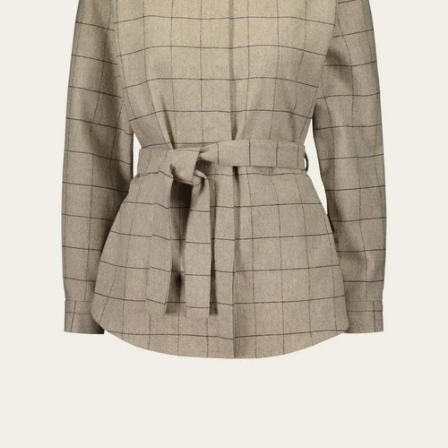
L
u
n
a
s
t
a
1
0
%