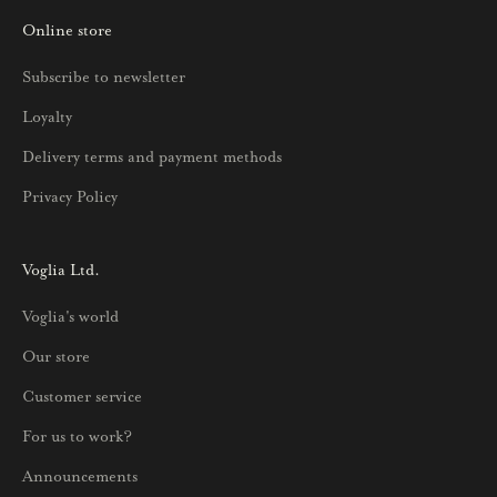
o
Online store
a
u
Subscribe to newsletter
u
Loyalty
t
u
Delivery terms and payment methods
u
Privacy Policy
k
s
i
Voglia Ltd.
s
Voglia's world
t
a
Our store
j
Customer service
a
p
For us to work?
a
Announcements
r