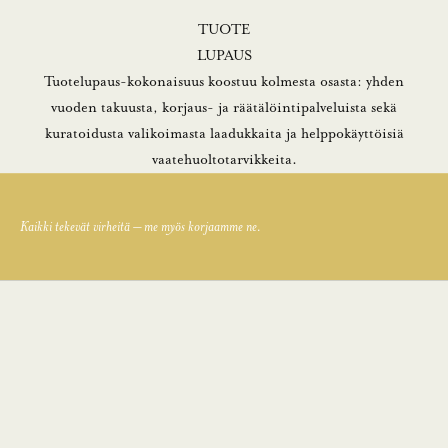
TUOTE
LUPAUS
Tuotelupaus-kokonaisuus koostuu kolmesta osasta: yhden
vuoden takuusta, korjaus- ja räätälöintipalveluista sekä
kuratoidusta valikoimasta laadukkaita ja helppokäyttöisiä
vaatehuoltotarvikkeita.
Kaikki tekevät virheitä – me myös korjaamme ne.