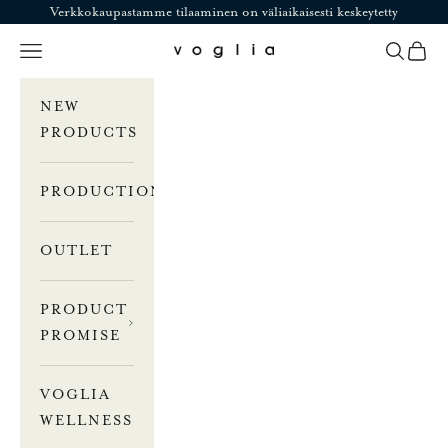
Skip to content
Verkkokaupastamme tilaaminen on väliaikaisesti keskeytetty
Navigation menu
Search
Cart
Voglia
NEW
PRODUCTS
PRODUCTION
OUTLET
PRODUCT
PROMISE
VOGLIA
WELLNESS