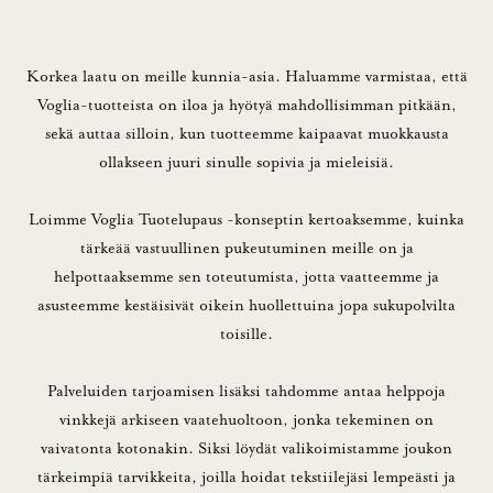
Korkea laatu on meille kunnia-asia. Haluamme varmistaa, että
Voglia-tuotteista on iloa ja hyötyä mahdollisimman pitkään,
sekä auttaa silloin, kun tuotteemme kaipaavat muokkausta
ollakseen juuri sinulle sopivia ja mieleisiä.
Loimme Voglia Tuotelupaus -konseptin kertoaksemme, kuinka
tärkeää vastuullinen pukeutuminen meille on ja
helpottaaksemme sen toteutumista, jotta vaatteemme ja
asusteemme kestäisivät oikein huollettuina jopa sukupolvilta
toisille.
Palveluiden tarjoamisen lisäksi tahdomme antaa helppoja
vinkkejä arkiseen vaatehuoltoon, jonka tekeminen on
vaivatonta kotonakin. Siksi löydät valikoimistamme joukon
tärkeimpiä tarvikkeita, joilla hoidat tekstiilejäsi lempeästi ja