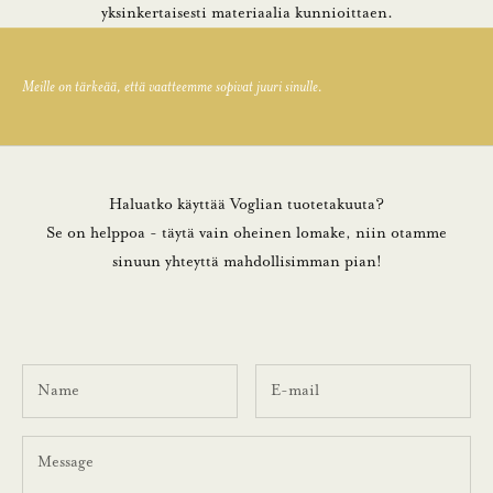
yksinkertaisesti materiaalia kunnioittaen.
Meille on tärkeää, että vaatteemme sopivat juuri sinulle.
Haluatko käyttää Voglian tuotetakuuta?
Se on helppoa - täytä vain oheinen lomake, niin otamme
sinuun yhteyttä mahdollisimman pian!