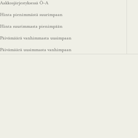
Aakkosjärjestyksessä Ö–A
Hinta pienimmästä suurimpaan
Hinta suurimmasta pienimpään
Päivämäärä vanhimmasta uusimpaan
Päivämäärä uusimmasta vanhimpaan
Loppuunmyyty
Impact Scale