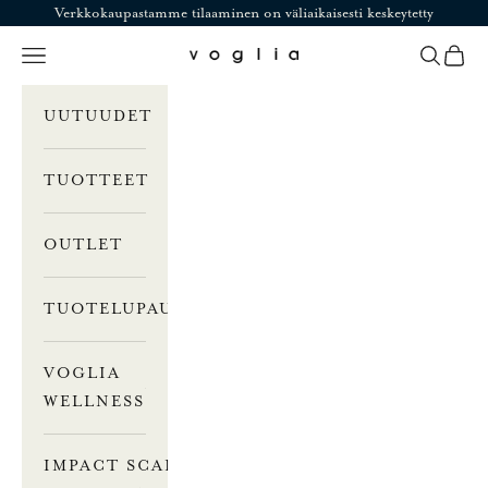
Siirry sisältöön
Verkkokaupastamme tilaaminen on väliaikaisesti keskeytetty
Valikko
Haku
Ostosk
Voglia
UUTUUDET
TUOTTEET
OUTLET
TUOTELUPAUS
VOGLIA
WELLNESS
IMPACT SCALE –