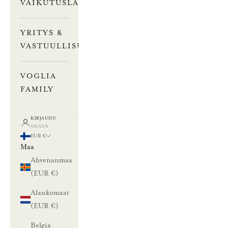
VAIKUTUSLASKURI
YRITYS &
VASTUULLISUUS
VOGLIA
FAMILY
KIRJAUDU
SISÄÄN
EUR €
Maa
Ahvenanmaa
(EUR €)
Alankomaat
(EUR €)
Belgia