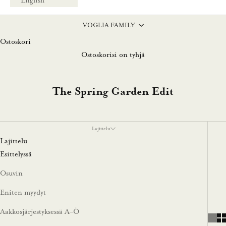
English
VOGLIA FAMILY
Ostoskori
Ostoskorisi on tyhjä
The Spring Garden Edit
Lajittelu
Lajittelu
Esittelyssä
Osuvin
Eniten myydyt
Aakkosjärjestyksessä A–Ö