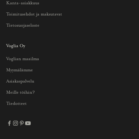
Kanta-asiakkuus
t
u
Toimitusehdot ja maksutavat
u
Tietosuojaseloste
k
s
i
Voglia Oy
s
Voglian maailma
t
a
Myymälämme
j
Asiakaspalvelu
a
p
Meille töihin?
a
Tiedotteet
r
h
a
i