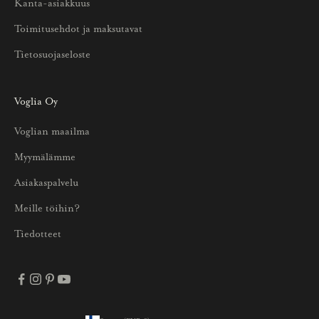
Kanta-asiakkuus
t
u
Toimitusehdot ja maksutavat
u
Tietosuojaseloste
k
s
i
Voglia Oy
s
Voglian maailma
t
a
Myymälämme
j
Asiakaspalvelu
a
p
Meille töihin?
a
Tiedotteet
r
h
a
i
s