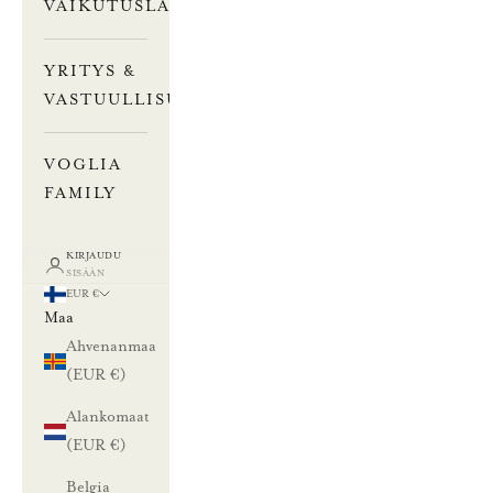
VAIKUTUSLASKURI
YRITYS &
VASTUULLISUUS
VOGLIA
FAMILY
KIRJAUDU
SISÄÄN
EUR €
Maa
Ahvenanmaa
(EUR €)
Alankomaat
(EUR €)
Belgia