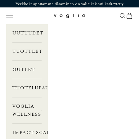
Siirry sisältöön
Verkkokaupastamme tilaaminen on väliaikaisesti keskeytetty
Valikko
Haku
Ostosk
Voglia
UUTUUDET
TUOTTEET
OUTLET
TUOTELUPAUS
VOGLIA
WELLNESS
IMPACT SCALE –