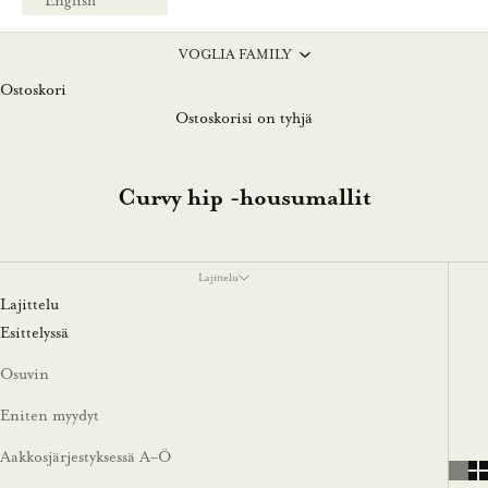
English
VOGLIA FAMILY
Ostoskori
Ostoskorisi on tyhjä
Curvy hip -housumallit
Lajittelu
Lajittelu
Esittelyssä
Osuvin
Eniten myydyt
Aakkosjärjestyksessä A–Ö