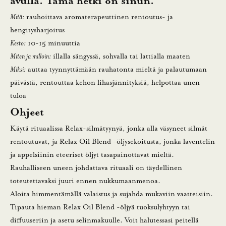
avulla. Tämä hetki on sinun.
Mitä:
rauhoittava aromaterapeuttinen rentoutus- ja
hengitysharjoitus
Kesto:
10-15 minuuttia
Miten ja milloin:
illalla sängyssä, sohvalla tai lattialla maaten
Miksi:
auttaa tyynnyttämään rauhatonta mieltä ja palautumaan
päivästä, rentouttaa kehon lihasjännityksiä, helpottaa unen
tuloa
Ohjeet
Käytä rituaalissa Relax-silmätyynyä, jonka alla väsyneet silmät
rentoutuvat, ja Relax Oil Blend -öljysekoitusta, jonka laventelin
ja appelsiinin eteeriset öljyt tasapainottavat mieltä.
Rauhalliseen uneen johdattava rituaali on täydellinen
toteutettavaksi juuri ennen nukkumaanmenoa.
Aloita himmentämällä valaistus ja sujahda mukaviin vaatteisiin.
Tipauta hieman Relax Oil Blend -öljyä tuoksulyhtyyn tai
diffuuseriin ja asetu selinmakuulle. Voit halutessasi peitellä