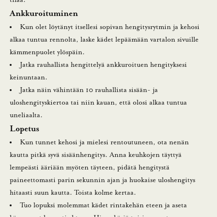
Ankkuroituminen
L
Kun olet löytänyt itsellesi sopivan hengitysrytmin ja kehosi
u
alkaa tuntua rennolta, laske kädet lepäämään vartalon sivuille
kämmenpuolet ylöspäin.
n
Jatka rauhallista hengittelyä ankkuroituen hengityksesi
a
keinuntaan.
Jatka näin vähintään 10 rauhallista sisään- ja
s
uloshengityskiertoa tai niin kauan, että olosi alkaa tuntua
t
uneliaalta.
Lopetus
a
Kun tunnet kehosi ja mielesi rentoutuneen, ota nenän
1
kautta pitkä syvä sisäänhengitys. Anna keuhkojen täyttyä
lempeästi ääriään myöten täyteen, pidätä hengitystä
0
paineettomasti parin sekunnin ajan ja huokaise uloshengitys
%
hitaasti suun kautta. Toista kolme kertaa.
Tuo lopuksi molemmat kädet rintakehän eteen ja aseta
a