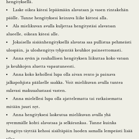
hengityksellä.
Laske oikea kätesi lepäämään alavatsan ja vasen rintakehän
päälle. Tunne hengityksesi keinuva liike kättesi alla.
Ala mielikuvan avulla kuljettaa hengitystäsi alavatsan
alueelle, oikean kätesi alle.
Jokaisella sisäänhengityksellä alavatsa saa pullistua pehmeästi
ulospäin, ja uloshengitys tyhjentää keuhkot paineettomasti.
Anna syvän ja rauhallisen hengityksen liikuttaa koko vatsan
ja keuhkojen aluetta vapautuneesti.
Anna koko kehollesi lupa olla aivan rento ja painava
jalkapohjista päälaelle saakka. Voit mielikuvan avulla tuntea
sulavasi makuualustaasi vasten.
Anna mielellesi lupa olla ajattelematta tai ratkaisematta
mitään juuri nyt.
Anna hengityksesi laskeutua mielikuvan avulla yhä
syvemmälle kohti alavatsaa ja selkärankaa. Tunne kuinka
hengitys täyttää kehosi sisältäpäin luoden samalla lempeästi lisää
tilaa.