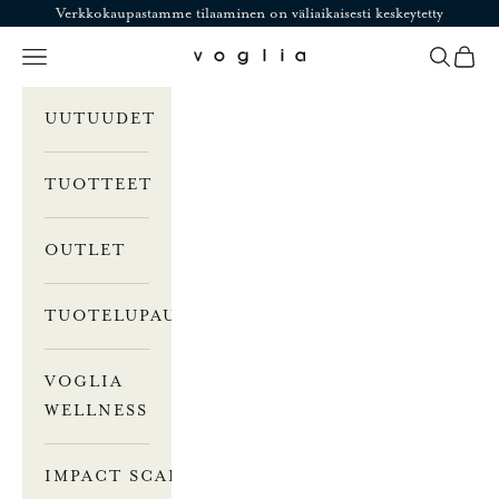
Siirry sisältöön
Verkkokaupastamme tilaaminen on väliaikaisesti keskeytetty
Valikko
Haku
Ostosk
Voglia
UUTUUDET
TUOTTEET
OUTLET
TUOTELUPAUS
VOGLIA
WELLNESS
IMPACT SCALE –