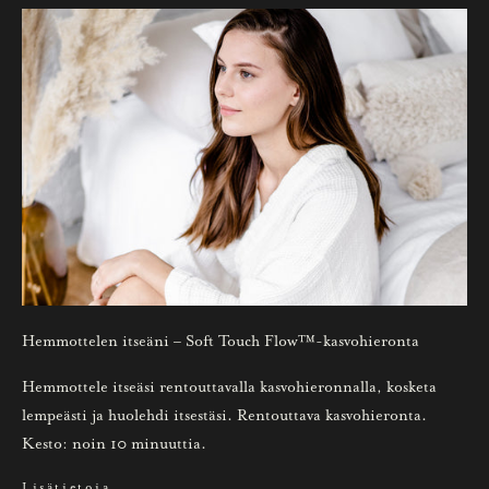
l
a
u
u
t
i
s
k
i
r
j
e
Hemmottelen itseäni – Soft Touch Flow™-kasvohieronta
e
m
Hemmottele itseäsi rentouttavalla kasvohieronnalla, kosketa
m
lempeästi ja huolehdi itsestäsi. Rentouttava kasvohieronta.
e
Kesto: noin 10 minuuttia.
.
Lisätietoja