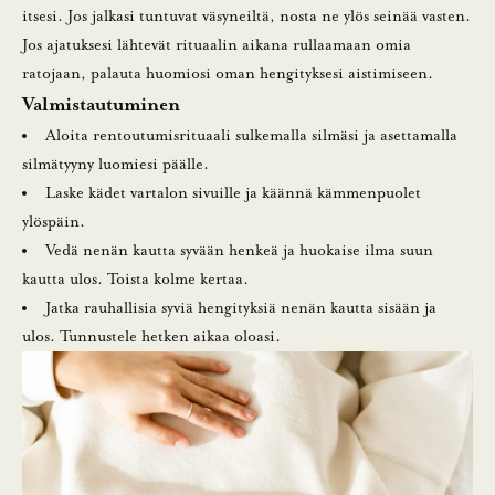
itsesi. Jos jalkasi tuntuvat väsyneiltä, nosta ne ylös seinää vasten.
Jos ajatuksesi lähtevät rituaalin aikana rullaamaan omia
ratojaan, palauta huomiosi oman hengityksesi aistimiseen.
Valmistautuminen
Aloita rentoutumisrituaali sulkemalla silmäsi ja asettamalla
silmätyyny luomiesi päälle.
Laske kädet vartalon sivuille ja käännä kämmenpuolet
ylöspäin.
Vedä nenän kautta syvään henkeä ja huokaise ilma suun
kautta ulos. Toista kolme kertaa.
Jatka rauhallisia syviä hengityksiä nenän kautta sisään ja
ulos. Tunnustele hetken aikaa oloasi.