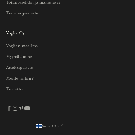
Toimitusehdot ja maksutavat
u
Tietosuojaseloste
k
s
i
Voglia Oy
s
Voglian maailma
t
a
Myymälämme
j
Asiakaspalvelu
a
p
Meille töihin?
a
Tiedotteet
r
h
a
i
s
Suomi (EUR €)
Maa
t