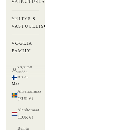
VAIKUTUSLASKURI
YRITYS &
VASTUULLISUUS
VOGLIA
FAMILY
KIRJAUDU
SISÄÄN
EUR €
Maa
Ahvenanmaa
(EUR €)
Alankomaat
(EUR €)
Belgia