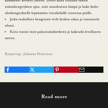
kämmenet kevyesti yhteen. Hiero käsiä toisiaan vasten
l
sisäänhengityksen ajan, aisti muodostuva lämpö ja laske kädet
uloshengityksellä lepäämään rintakehälle toistensa päälle.
e
Jatka rauhallista hengitystä vielä hetken aikaa ja tunnustele
n
oloasi.
Kiitä itseäsi tästä palautumishetkestä ja laskeudu levolliseen
n
uneen.
u
s
Kirjoittaja: Juliaana Penttinen
t
i
l
a
a
m
Read more
a
l