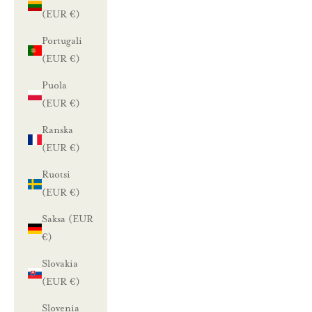
a
(EUR €)
1
Portugali
(EUR €)
0
Puola
%
(EUR €)
a
Ranska
l
(EUR €)
e
Ruotsi
(EUR €)
n
Saksa (EUR
n
€)
u
Slovakia
(EUR €)
s
t
Slovenia