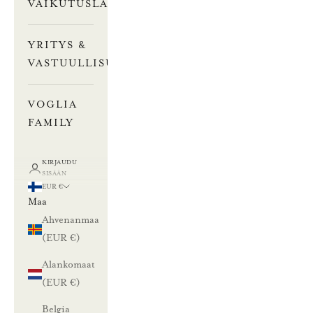
VAIKUTUSLASKURI
YRITYS &
VASTUULLISUUS
VOGLIA
FAMILY
KIRJAUDU
SISÄÄN
EUR €
Maa
Ahvenanmaa
(EUR €)
Alankomaat
(EUR €)
Belgia