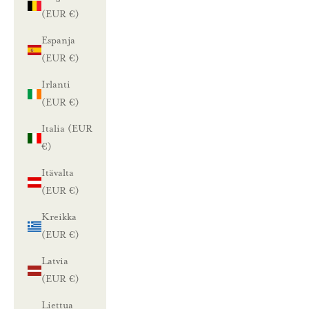
(EUR €)
Espanja
(EUR €)
Irlanti
(EUR €)
Italia (EUR
€)
L
Itävalta
u
(EUR €)
n
Kreikka
(EUR €)
a
Latvia
s
(EUR €)
t
Liettua