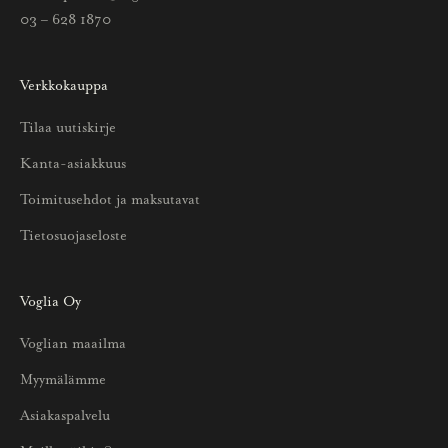
e
03 – 628 1870
t
o
Verkkokauppa
a
u
Tilaa uutiskirje
u
Kanta-asiakkuus
t
u
Toimitusehdot ja maksutavat
u
Tietosuojaseloste
k
s
i
Voglia Oy
s
Voglian maailma
t
a
Myymälämme
j
Asiakaspalvelu
a