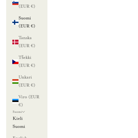
i
(EUR €)
l
Suomi
a
(EUR €)
a
Tanska
m
(EUR €)
a
l
Tšekki
l
(EUR €)
a
Unkari
u
(EUR €)
u
t
Viro (EUR
i
€)
s
Suomi
k
Kieli
i
Suomi
r