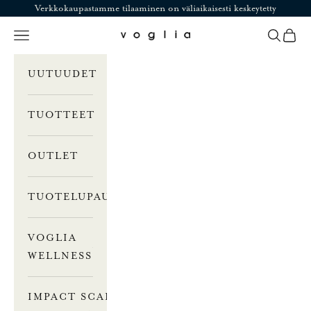
Siirry sisältöön
Verkkokaupastamme tilaaminen on väliaikaisesti keskeytetty
Valikko
Haku
Ostosk
Voglia
UUTUUDET
TUOTTEET
OUTLET
TUOTELUPAUS
VOGLIA
WELLNESS
IMPACT SCALE –