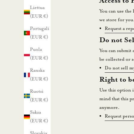
Access to 
a
Liettua
You can use the 
u
(EUR €)
we store for you
u
Request a rep
Portugali
t
(EUR €)
Do not Se
i
Puola
s
You can submit a
(EUR €)
k
be collected or s
i
Do not sell m
Ranska
r
Right to b
(EUR €)
j
Use this option 
Ruotsi
e
mind that
this p
(EUR €)
e
anymore
.
m
Saksa
Request perso
m
(EUR €)
e
Slovakia