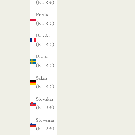
(EUR €)
t
Puola
a
(EUR €)
m
m
Ranska
e
(EUR €)
.
Ruotsi
(EUR €)
TILAA UUTISKIRJE
Saksa
(EUR €)
Slovakia
(EUR €)
Slovenia
(EUR €)