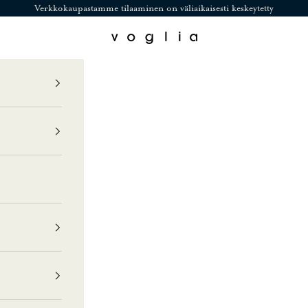
Verkkokaupastamme tilaaminen on väliaikaisesti keskeytetty
Voglia