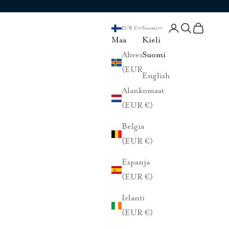
Kirjaudu sisään
Haku
Ostoskori
EUR €
Suomi
Maa
Kieli
Ahvenanmaa
Suomi
(EUR €)
English
Alankomaat
(EUR €)
Belgia
(EUR €)
Espanja
(EUR €)
Irlanti
(EUR €)