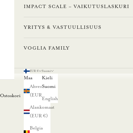
n
IMPACT SCALE – VAIKUTUSLASKURI
a
s
YRITYS & VASTUULLISUUS
t
VOGLIA FAMILY
a
1
EUR €
Suomi
Maa
Kieli
0
Ahvenanmaa
Suomi
%
(EUR €)
Ostoskori
English
a
Alankomaat
(EUR €)
l
Belgia
e