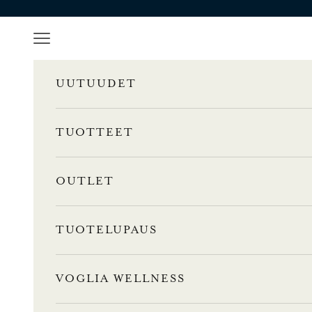
Siirry sisältöön
Valikko
UUTUUDET
TUOTTEET
OUTLET
TUOTELUPAUS
L
VOGLIA WELLNESS
u