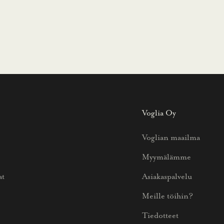
Voglia Oy
Voglian maailma
Myymälämme
at
Asiakaspalvelu
Meille töihin?
Tiedotteet