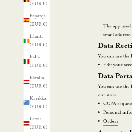
(EUR €)
n
Espanja
n
(EUR €)
The app used 
email address 
Irlanti
u
Data Recti
(EUR €)
s
You can use the l
Italia
t
Edit your acc
(EUR €)
i
Data Porta
Itävalta
l
(EUR €)
You can use the 
a
our store.
a
Kreikka
CCPA request
m
(EUR €)
Personal inf
a
Latvia
Orders
l
(EUR €)
l