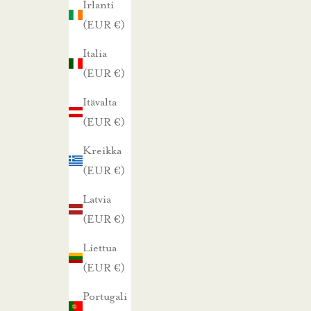
Irlanti
h
(EUR €)
a
i
Italia
s
(EUR €)
t
Itävalta
a
(EUR €)
t
a
Kreikka
r
(EUR €)
j
Latvia
o
(EUR €)
u
Liettua
k
(EUR €)
s
i
Portugali
s