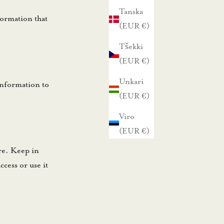
Tanska
formation that
(EUR €)
Tšekki
(EUR €)
Unkari
information to
(EUR €)
Viro
(EUR €)
re. Keep in
ccess or use it