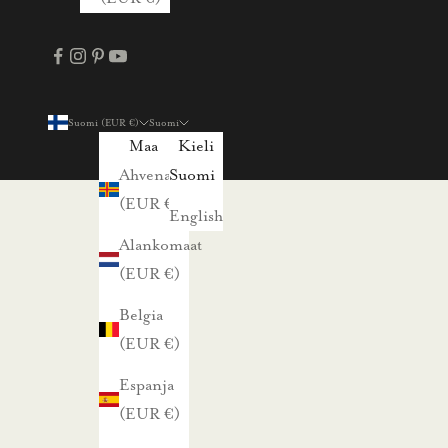
u
t
u
u
Suomi (EUR €)
Suomi
k
Maa
Kieli
s
Ahvenanmaa
Suomi
i
(EUR €)
English
s
Alankomaat
t
(EUR €)
a
Belgia
j
(EUR €)
a
p
Espanja
a
(EUR €)
r