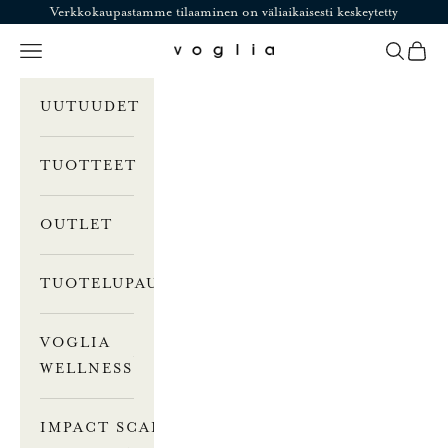
Siirry sisältöön
Verkkokaupastamme tilaaminen on väliaikaisesti keskeytetty
Valikko
Haku
Ostosk
Voglia
UUTUUDET
TUOTTEET
OUTLET
TUOTELUPAUS
VOGLIA
WELLNESS
IMPACT SCALE –