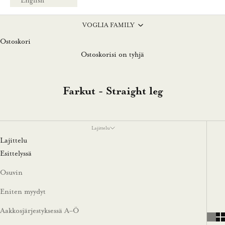
English
VOGLIA FAMILY
Ostoskori
Ostoskorisi on tyhjä
Farkut - Straight leg
Lajittelu
Lajittelu
Esittelyssä
Osuvin
Eniten myydyt
Aakkosjärjestyksessä A–Ö