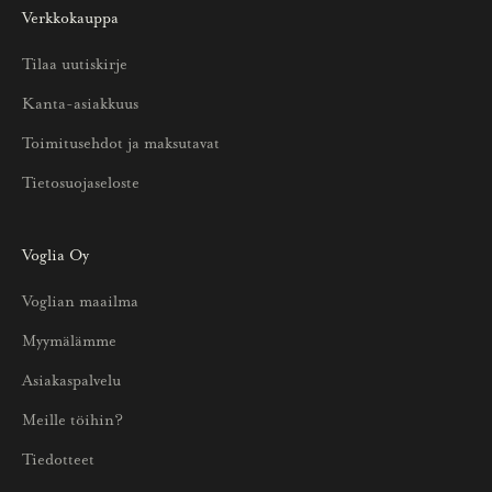
Verkkokauppa
a
u
Tilaa uutiskirje
u
Kanta-asiakkuus
t
u
Toimitusehdot ja maksutavat
u
Tietosuojaseloste
k
s
i
Voglia Oy
s
Voglian maailma
t
a
Myymälämme
j
Asiakaspalvelu
a
p
Meille töihin?
a
Tiedotteet
r