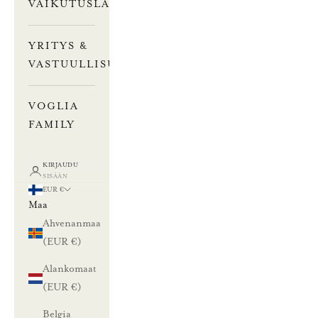
VAIKUTUSLASKURI
YRITYS &
VASTUULLISUUS
VOGLIA
FAMILY
KIRJAUDU
SISÄÄN
EUR €
Maa
Ahvenanmaa
(EUR €)
Alankomaat
(EUR €)
Belgia